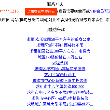
联系方式
9****1216
(查看需要80金币或
VIP会员可
点击查看完整信息
谨慎.网站(桦甸分类信息网)对此不承担任何保证或连带责任! 
可能感兴趣
求租:欢乐家园50平方左右的单身公寓...
求租区域不限店面装修不限
求租花园公寓100平方左右，电梯房
城区1-3楼价格在80万左右
求租单间
求购区域不限小高层简单装修
求租三室两厅两卫
求购市中心区房型不限中档装修
求租市中心简单装修400-500
求租市中心区房型不限2室1厅中档装...
求购市中心区小高层3室精致装修
求租城东区域房型不限2室2卫装修不...