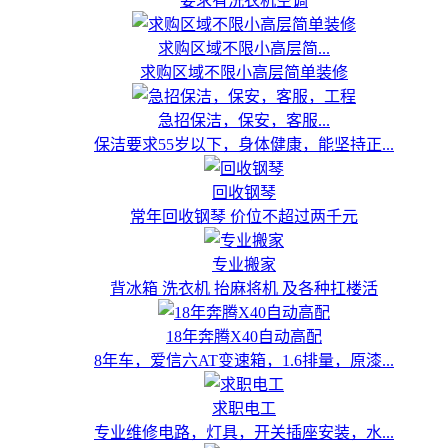
要求有洗衣机空调
求购区域不限小高层简...
求购区域不限小高层简单装修
急招保洁，保安，客服...
保洁要求55岁以下，身体健康，能坚持正...
回收钢琴
常年回收钢琴 价位不超过两千元
专业搬家
背冰箱 洗衣机 抬麻将机 及各种扛楼活
18年奔腾X40自动高配
8年车，爱信六AT变速箱，1.6排量，原漆...
求职电工
专业维修电路，灯具，开关插座安装，水...